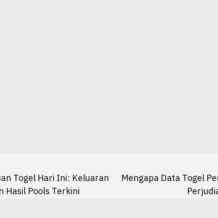
n Togel Hari Ini: Keluaran
Mengapa Data Togel Pe
 Hasil Pools Terkini
Perjudi