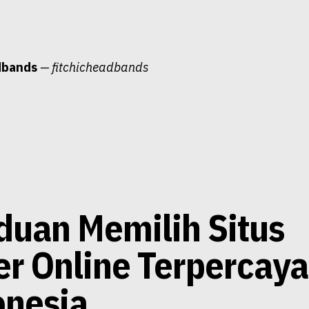
dbands
— fitchicheadbands
duan Memilih Situs
r Online Terpercaya
onesia