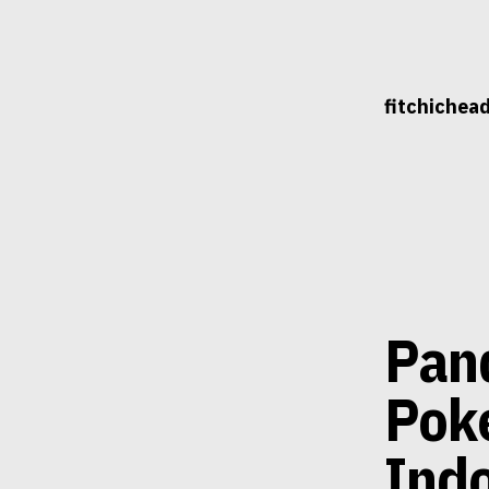
Skip
to
content
fitchichea
Pan
Poke
Ind