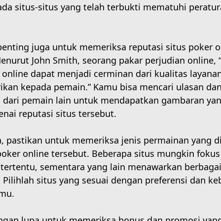
ada situs-situs yang telah terbukti mematuhi peratu
 penting juga untuk memeriksa reputasi situs poker o
enurut John Smith, seorang pakar perjudian online, 
 online dapat menjadi cerminan dari kualitas layana
ikan kepada pemain.” Kamu bisa mencari ulasan da
l dari pemain lain untuk mendapatkan gambaran yan
nai reputasi situs tersebut.
a, pastikan untuk memeriksa jenis permainan yang d
 poker online tersebut. Beberapa situs mungkin foku
tertentu, sementara yang lain menawarkan berbagai
 Pilihlah situs yang sesuai dengan preferensi dan k
mu.
jangan lupa untuk memeriksa bonus dan promosi yan