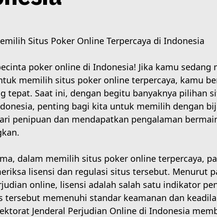
milih Situs Poker Online Terpercaya di Indonesia
pecinta poker online di Indonesia! Jika kamu sedang
tuk memilih situs poker online terpercaya, kamu be
 tepat. Saat ini, dengan begitu banyaknya pilihan s
ndonesia, penting bagi kita untuk memilih dengan bi
dari penipuan dan mendapatkan pengalaman bermai
kan.
ma, dalam memilih situs poker online terpercaya, pa
riksa lisensi dan regulasi situs tersebut. Menurut p
rjudian online, lisensi adalah salah satu indikator pe
s tersebut memenuhi standar keamanan dan keadila
rektorat Jenderal Perjudian Online di Indonesia mem