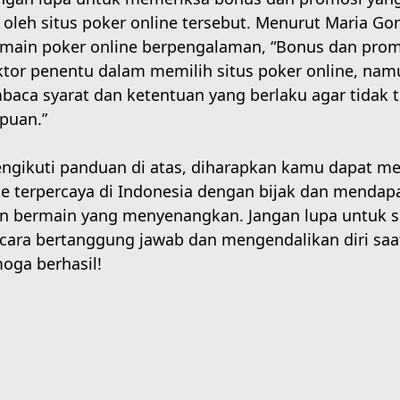
 oleh situs poker online tersebut. Menurut Maria Gon
main poker online berpengalaman, “Bonus dan prom
ktor penentu dalam memilih situs poker online, nam
aca syarat dan ketentuan yang berlaku agar tidak t
puan.”
gikuti panduan di atas, diharapkan kamu dapat mem
ne terpercaya di Indonesia dengan bijak dan mendap
 bermain yang menyenangkan. Jangan lupa untuk s
cara bertanggung jawab dan mengendalikan diri saat
moga berhasil!