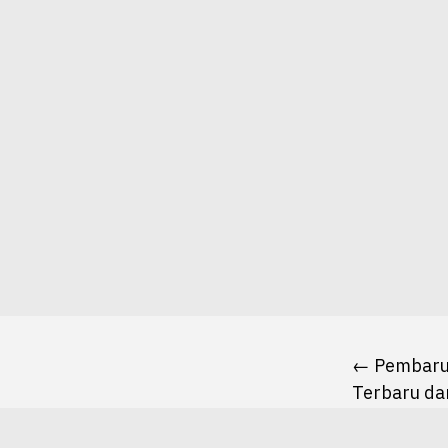
Post
navigation
Pembarua
Terbaru dan