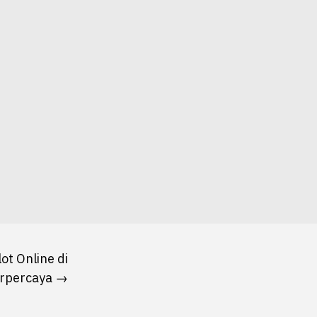
t Online di
erpercaya