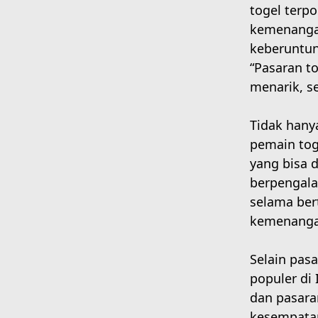
togel terpo
kemenanga
keberuntun
“Pasaran t
menarik, s
Tidak hany
pemain toge
yang bisa 
berpengal
selama ber
kemenangan
Selain pasa
populer di 
dan pasara
kesempata