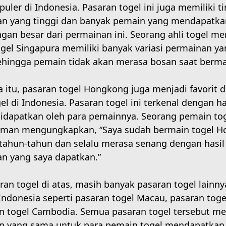
puler di Indonesia. Pasaran togel ini juga memiliki t
n yang tinggi dan banyak pemain yang mendapatka
gan besar dari permainan ini. Seorang ahli togel m
ogel Singapura memiliki banyak variasi permainan y
ehingga pemain tidak akan merasa bosan saat bermai
a itu, pasaran togel Hongkong juga menjadi favorit d
l di Indonesia. Pasaran togel ini terkenal dengan h
didapatkan oleh para pemainnya. Seorang pemain to
aman mengungkapkan, “Saya sudah bermain togel 
tahun-tahun dan selalu merasa senang dengan hasil
 yang saya dapatkan.”
ran togel di atas, masih banyak pasaran togel lainn
Indonesia seperti pasaran togel Macau, pasaran toge
n togel Cambodia. Semua pasaran togel tersebut m
n yang sama untuk para pemain togel mendapatkan