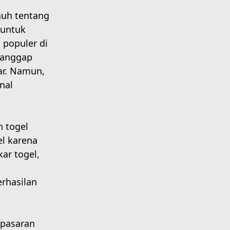
auh tentang
k untuk
 populer di
dianggap
ar. Namun,
nal
n togel
el karena
ar togel,
rhasilan
 pasaran