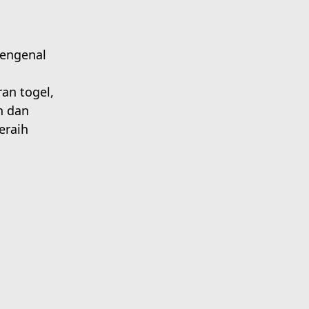
mengenal
an togel,
n dan
eraih