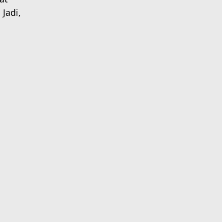
Jadi,