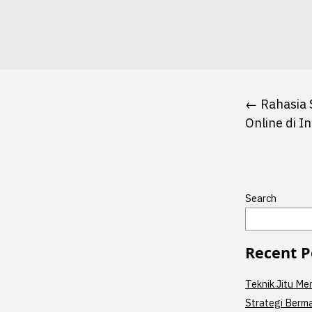
Post
navigation
Rahasia 
Online di I
Search
Recent P
Teknik Jitu M
Strategi Berma