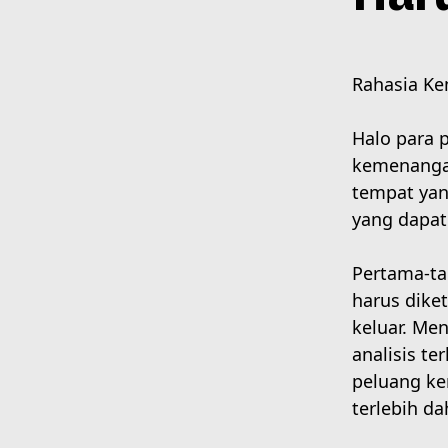
January 20, 2025
Rahasia Ke
Halo para 
kemenangan
tempat yang
yang dapa
Pertama-ta
harus dike
keluar. Me
analisis te
peluang ke
terlebih d