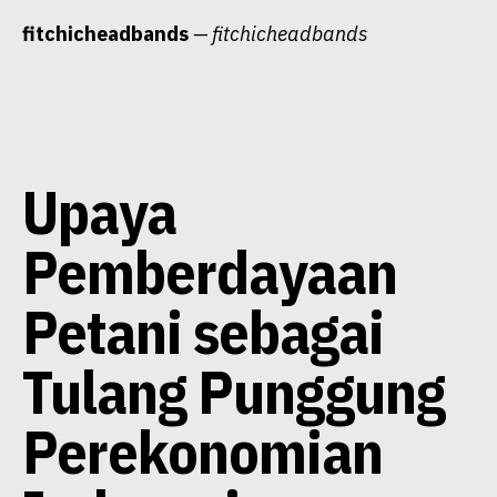
Skip
fitchicheadbands
— fitchicheadbands
to
content
Upaya
Pemberdayaan
Petani sebagai
Tulang Punggung
Perekonomian