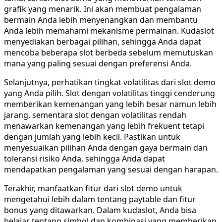
grafik yang menarik. Ini akan membuat pengalaman
bermain Anda lebih menyenangkan dan membantu
Anda lebih memahami mekanisme permainan. Kudaslot
menyediakan berbagai pilihan, sehingga Anda dapat
mencoba beberapa slot berbeda sebelum memutuskan
mana yang paling sesuai dengan preferensi Anda.
Selanjutnya, perhatikan tingkat volatilitas dari slot demo
yang Anda pilih. Slot dengan volatilitas tinggi cenderung
memberikan kemenangan yang lebih besar namun lebih
jarang, sementara slot dengan volatilitas rendah
menawarkan kemenangan yang lebih frekuent tetapi
dengan jumlah yang lebih kecil. Pastikan untuk
menyesuaikan pilihan Anda dengan gaya bermain dan
toleransi risiko Anda, sehingga Anda dapat
mendapatkan pengalaman yang sesuai dengan harapan.
Terakhir, manfaatkan fitur dari slot demo untuk
mengetahui lebih dalam tentang paytable dan fitur
bonus yang ditawarkan. Dalam kudaslot, Anda bisa
belajar tentang simbol dan kombinasi yang memberikan