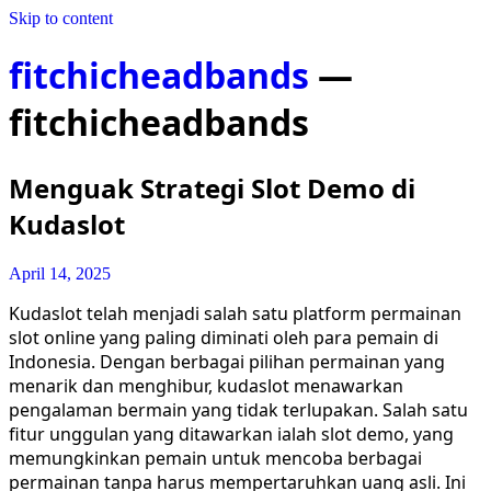
Skip to content
fitchicheadbands
—
fitchicheadbands
Menguak Strategi Slot Demo di
Kudaslot
April 14, 2025
Kudaslot telah menjadi salah satu platform permainan
slot online yang paling diminati oleh para pemain di
Indonesia. Dengan berbagai pilihan permainan yang
menarik dan menghibur, kudaslot menawarkan
pengalaman bermain yang tidak terlupakan. Salah satu
fitur unggulan yang ditawarkan ialah slot demo, yang
memungkinkan pemain untuk mencoba berbagai
permainan tanpa harus mempertaruhkan uang asli. Ini