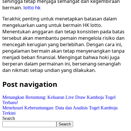
sehingga tetap menjaga semangat dan kegembiraan
bermain.
lotto hk
Terakhir, penting untuk menetapkan batasan dalam
mengeluarkan uang untuk bermain HK lotto.
Menentukan anggaran dan tetap konsisten pada batas
tersebut akan membantu pemain mengelola risiko dan
mencegah kerugian yang berlebihan. Dengan cara ini,
pengalaman bermain akan tetap menyenangkan tanpa
menjadi beban finansial. Mengingat bahwa hoki juga
berperan dalam permainan ini, bersenang-senanglah
dan nikmati setiap undian yang dilakukan.
Post navigation
Menangkan Beruntung: Keluaran Live Draw Kamboja Togel
Terbaru!
Menelusuri Keberuntungan: Data dan Analisis Togel Kamboja
Terkini
Search
Search