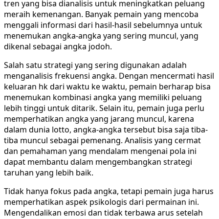
tren yang bisa dianalisis untuk meningkatkan peluang
meraih kemenangan. Banyak pemain yang mencoba
menggali informasi dari hasil-hasil sebelumnya untuk
menemukan angka-angka yang sering muncul, yang
dikenal sebagai angka jodoh.
Salah satu strategi yang sering digunakan adalah
menganalisis frekuensi angka. Dengan mencermati hasil
keluaran hk dari waktu ke waktu, pemain berharap bisa
menemukan kombinasi angka yang memiliki peluang
lebih tinggi untuk ditarik. Selain itu, pemain juga perlu
memperhatikan angka yang jarang muncul, karena
dalam dunia lotto, angka-angka tersebut bisa saja tiba-
tiba muncul sebagai pemenang. Analisis yang cermat
dan pemahaman yang mendalam mengenai pola ini
dapat membantu dalam mengembangkan strategi
taruhan yang lebih baik.
Tidak hanya fokus pada angka, tetapi pemain juga harus
memperhatikan aspek psikologis dari permainan ini.
Mengendalikan emosi dan tidak terbawa arus setelah