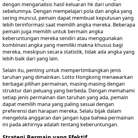
dengan menganalisis hasil keluaran hk dari undian
sebelumnya. Dengan mempelajari pola dan angka yang
sering muncul, pemain dapat membuat keputusan yang
lebih terinformasi saat memilih angka mereka. Beberapa
pemain juga memilih untuk bermain angka
keberuntungan mereka sendiri atau menggunakan
kombinasi angka yang memiliki makna khusus bagi
mereka, meskipun secara statistik, tidak ada angka yang
lebih baik dari yang lain.
Selain itu, penting untuk mempertimbangkan jenis
taruhan yang dimainkan. Lotto Hongkong menawarkan
berbagai pilihan permainan, masing-masing dengan
struktur dan peluang yang berbeda. Dengan memahami
setiap jenis permainan dan taruhan yang ada, pemain
dapat memilih mana yang paling sesuai dengan
preferensi dan harapan mereka. Selalu bijak dalam
mengelola anggaran dan jangan lupa bahwa permainan
ini pada akhirnya adalah tentang keberuntungan.
Strategi Bermain yang Efektif