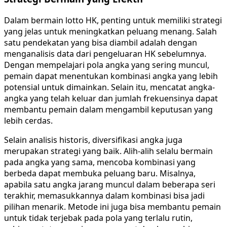
Dalam bermain lotto HK, penting untuk memiliki strategi
yang jelas untuk meningkatkan peluang menang. Salah
satu pendekatan yang bisa diambil adalah dengan
menganalisis data dari pengeluaran HK sebelumnya.
Dengan mempelajari pola angka yang sering muncul,
pemain dapat menentukan kombinasi angka yang lebih
potensial untuk dimainkan. Selain itu, mencatat angka-
angka yang telah keluar dan jumlah frekuensinya dapat
membantu pemain dalam mengambil keputusan yang
lebih cerdas.
Selain analisis historis, diversifikasi angka juga
merupakan strategi yang baik. Alih-alih selalu bermain
pada angka yang sama, mencoba kombinasi yang
berbeda dapat membuka peluang baru. Misalnya,
apabila satu angka jarang muncul dalam beberapa seri
terakhir, memasukkannya dalam kombinasi bisa jadi
pilihan menarik. Metode ini juga bisa membantu pemain
untuk tidak terjebak pada pola yang terlalu rutin,