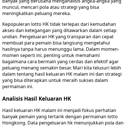
banyak yang berusaha menganalisis angka-angka yang
muncul, mencari pola atau strategi yang bisa
meningkatkan peluang mereka.
Kepopuleran lotto HK tidak terlepas dari kemudahan
akses dan ketegangan yang ditawarkan dalam setiap
undian. Pengeluaran HK yang transparan dan cepat
membuat para pemain bisa langsung mengetahui
hasilnya tanpa harus menunggu lama. Dalam momen-
momen seperti ini, penting untuk memahami
bagaimana cara bermain yang cerdas dan efektif agar
peluang menang semakin besar. Mari kita telusuri lebih
dalam tentang hasil keluaran HK malam ini dan strategi
yang bisa diterapkan untuk meraih sukses dalam
permainan ini.
Analisis Hasil Keluaran HK
Hasil keluaran HK malam ini menjadi fokus perhatian
banyak pemain yang tertarik dengan permainan lotto
Hongkong. Data pengeluaran hk menunjukkan pola dan