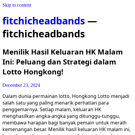
Skip to content
fitchicheadbands
—
fitchicheadbands
Menilik Hasil Keluaran HK Malam
Ini: Peluang dan Strategi dalam
Lotto Hongkong!
December 23, 2024
Dalam dunia permainan lotto, Hongkong Lotto menjadi
salah satu yang paling menarik perhatian para
penggemarnya. Setiap malam, keluaran HK
menghasilkan angka-angka yang ditunggu-tunggu,
membawa harapan bagi banyak pemain untuk meraih
kemenangan besar. Menilik hasil keluaran HK malam ini,