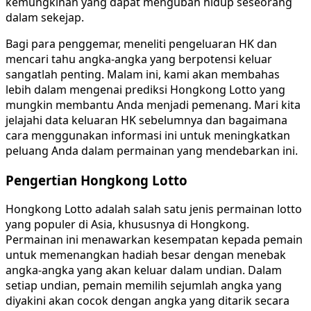
kemungkinan yang dapat mengubah hidup seseorang
dalam sekejap.
Bagi para penggemar, meneliti pengeluaran HK dan
mencari tahu angka-angka yang berpotensi keluar
sangatlah penting. Malam ini, kami akan membahas
lebih dalam mengenai prediksi Hongkong Lotto yang
mungkin membantu Anda menjadi pemenang. Mari kita
jelajahi data keluaran HK sebelumnya dan bagaimana
cara menggunakan informasi ini untuk meningkatkan
peluang Anda dalam permainan yang mendebarkan ini.
Pengertian Hongkong Lotto
Hongkong Lotto adalah salah satu jenis permainan lotto
yang populer di Asia, khususnya di Hongkong.
Permainan ini menawarkan kesempatan kepada pemain
untuk memenangkan hadiah besar dengan menebak
angka-angka yang akan keluar dalam undian. Dalam
setiap undian, pemain memilih sejumlah angka yang
diyakini akan cocok dengan angka yang ditarik secara