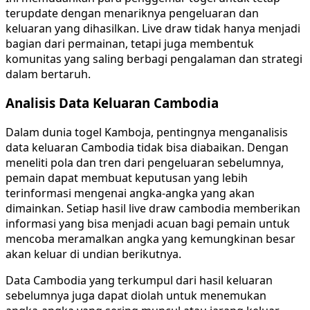
terupdate dengan menariknya pengeluaran dan
keluaran yang dihasilkan. Live draw tidak hanya menjadi
bagian dari permainan, tetapi juga membentuk
komunitas yang saling berbagi pengalaman dan strategi
dalam bertaruh.
Analisis Data Keluaran Cambodia
Dalam dunia togel Kamboja, pentingnya menganalisis
data keluaran Cambodia tidak bisa diabaikan. Dengan
meneliti pola dan tren dari pengeluaran sebelumnya,
pemain dapat membuat keputusan yang lebih
terinformasi mengenai angka-angka yang akan
dimainkan. Setiap hasil live draw cambodia memberikan
informasi yang bisa menjadi acuan bagi pemain untuk
mencoba meramalkan angka yang kemungkinan besar
akan keluar di undian berikutnya.
Data Cambodia yang terkumpul dari hasil keluaran
sebelumnya juga dapat diolah untuk menemukan