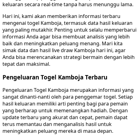
keluaran secara real-time tanpa harus menunggu lama.
Hari ini, kami akan memberikan informasi terbaru
mengenai togel Kamboja, termasuk data hasil keluaran
yang paling mutakhir. Penting untuk selalu memperbarui
informasi Anda agar bisa membuat analisis yang lebih
baik dan meningkatkan peluang menang. Mari kita
simak data dan hasil live draw Kamboja hari ini, agar
Anda bisa merencanakan strategi bermain dengan lebih
tepat dan maksimal.
Pengeluaran Togel Kamboja Terbaru
Pengeluaran Togel Kamboja merupakan informasi yang
sangat dinanti-nanti oleh para penggemar togel. Setiap
hasil keluaran memiliki arti penting bagi para pemain
yang berharap untuk memenangkan hadiah. Dengan
update terbaru yang akurat dan cepat, pemain dapat
terus memantau dan menganalisis hasil untuk
meningkatkan peluang mereka di masa depan.