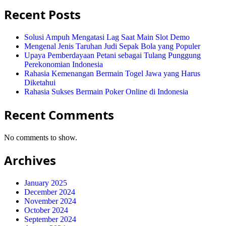
Recent Posts
Solusi Ampuh Mengatasi Lag Saat Main Slot Demo
Mengenal Jenis Taruhan Judi Sepak Bola yang Populer
Upaya Pemberdayaan Petani sebagai Tulang Punggung
Perekonomian Indonesia
Rahasia Kemenangan Bermain Togel Jawa yang Harus
Diketahui
Rahasia Sukses Bermain Poker Online di Indonesia
Recent Comments
No comments to show.
Archives
January 2025
December 2024
November 2024
October 2024
September 2024