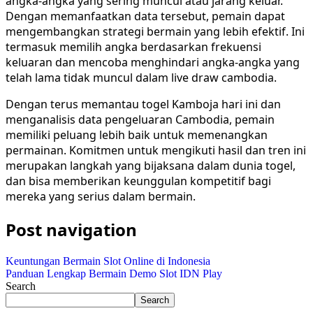
angka-angka yang sering muncul atau jarang keluar.
Dengan memanfaatkan data tersebut, pemain dapat
mengembangkan strategi bermain yang lebih efektif. Ini
termasuk memilih angka berdasarkan frekuensi
keluaran dan mencoba menghindari angka-angka yang
telah lama tidak muncul dalam live draw cambodia.
Dengan terus memantau togel Kamboja hari ini dan
menganalisis data pengeluaran Cambodia, pemain
memiliki peluang lebih baik untuk memenangkan
permainan. Komitmen untuk mengikuti hasil dan tren ini
merupakan langkah yang bijaksana dalam dunia togel,
dan bisa memberikan keunggulan kompetitif bagi
mereka yang serius dalam bermain.
Post navigation
Keuntungan Bermain Slot Online di Indonesia
Panduan Lengkap Bermain Demo Slot IDN Play
Search
Search