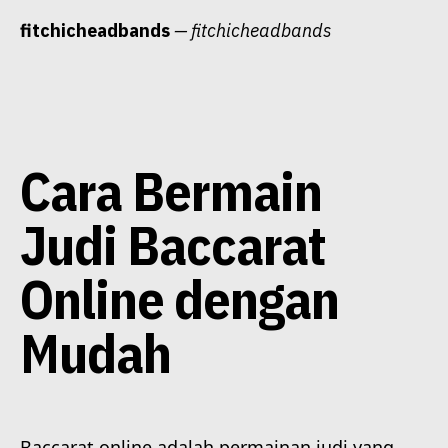
Skip
fitchicheadbands
— fitchicheadbands
to
content
Cara Bermain
Judi Baccarat
Online dengan
Mudah
Baccarat online adalah permainan judi yang