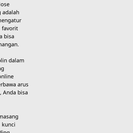
Jose
g adalah
mengatur
favorit
a bisa
nangan.
plin dalam
ng
online
erbawa arus
, Anda bisa
emasang
h kunci
ding.