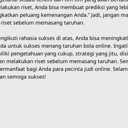
akukan riset, Anda bisa membuat prediksi yang lebi
katkan peluang kemenangan Anda.” Jadi, jangan ma
riset sebelum memasang taruhan.
gikuti rahasia sukses di atas, Anda bisa meningka
da untuk sukses menang taruhan bola online. Ingat
liki pengetahuan yang cukup, strategi yang jitu, dis
an melakukan riset sebelum memasang taruhan. S
 bermanfaat bagi Anda para pecinta judi online. Selam
an semoga sukses!