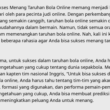
kses Menang Taruhan Bola Online memang menjadi 
ari oleh para pecinta judi online. Dengan perkemba
yang semakin canggih, taruhan bola online semakin 
udahannya dalam bermain. Namun, tidak semua or
am memenangkan taruhan bola online. Nah, kali ini k
eberapa rahasia agar Anda bisa sukses menang ta
ma, untuk sukses dalam taruhan bola online, Anda 
engetahuan yang cukup tentang dunia sepakbola. M
tan kapten tim nasional Inggris, “Untuk bisa sukses 
la online, Anda harus tahu tentang tim-tim yang aka
, formasi yang digunakan, dan performa pemain-pem
getahuan yang cukup, Anda bisa membuat prediksi 
 meningkatkan peluang Anda untuk menang.