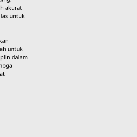
h akurat
las untuk
tkan
lah untuk
iplin dalam
emoga
at