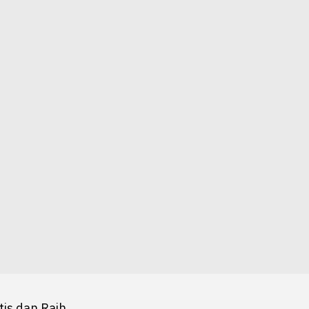
is dan Raih