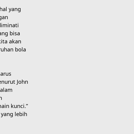
hal yang
ngan
diminati
ang bisa
ita akan
ruhan bola
harus
enurut John
dalam
n
ain kunci.”
yang lebih